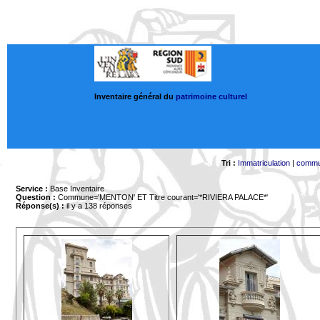
Inventaire général du
patrimoine culturel
Tri :
Immatriculation
|
comm
Service :
Base Inventaire
Question :
Commune='MENTON'
ET Titre courant='*RIVIERA PALACE*'
Réponse(s) :
il y a 138 réponses