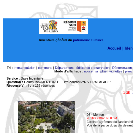
Inventaire général du
patrimoine culturel
Accueil |
Ident
Tri :
Immatriculation
|
commune
|
Département
|
édifice de conservation
|
Dénomination
Mode d'affichage
:
notice
|
simplifié
|
vignettes
|
planc
Service :
Base Inventaire
Question :
Commune='MENTON'
ET Titre courant='*RIVIERA PALACE*'
Réponse(s) :
il y a 138 réponses
1-35
|
06 - Menton
20160600625NUC2A
Jardin d'agrément de l'ancien hô
Vue de la partie du jardin devant 