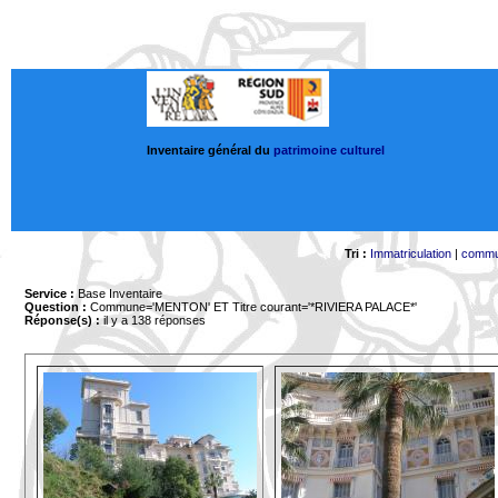
Inventaire général du
patrimoine culturel
Tri :
Immatriculation
|
comm
Service :
Base Inventaire
Question :
Commune='MENTON'
ET Titre courant='*RIVIERA PALACE*'
Réponse(s) :
il y a 138 réponses