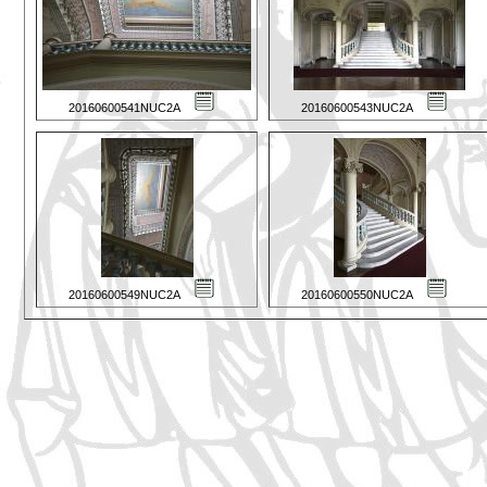
20160600541NUC2A
20160600543NUC2A
20160600549NUC2A
20160600550NUC2A