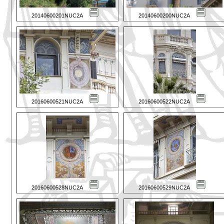
20140600201NUC2A
20140600200NUC2A
20160600521NUC2A
20160600522NUC2A
20160600528NUC2A
20160600529NUC2A