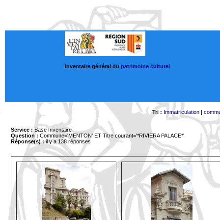
Inventaire général du
patrimoine culturel
Tri :
Immatriculation
|
comm
Service :
Base Inventaire
Question :
Commune='MENTON'
ET Titre courant='*RIVIERA PALACE*'
Réponse(s) :
il y a 138 réponses