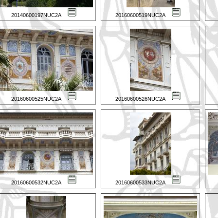
20140600197NUC2A
20160600519NUC2A
20160600525NUC2A
20160600526NUC2A
20160600532NUC2A
20160600533NUC2A