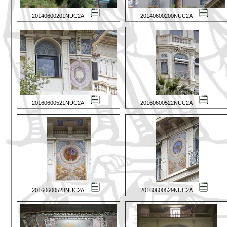
20140600201NUC2A
20140600200NUC2A
20160600521NUC2A
20160600522NUC2A
20160600528NUC2A
20160600529NUC2A