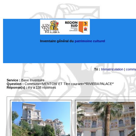
Inventaire général du
patrimoine culturel
Tri :
Immatriculation
|
comm
Service :
Base Inventaire
Question :
Commune='MENTON'
ET Titre courant='*RIVIERA PALACE*'
Réponse(s) :
il y a 138 réponses