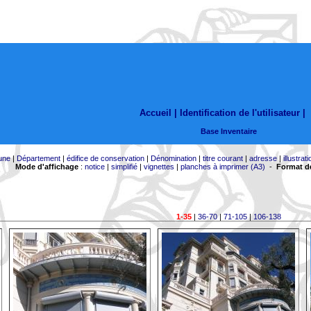
Accueil |
Identification de l'utilisateur
|
Base Inventaire
une
|
Département
|
édifice de conservation
|
Dénomination
|
titre courant
|
adresse
|
illustrati
Mode d'affichage
:
notice
|
simplifié
|
vignettes
|
planches à imprimer (A3)
-
Format de
1-35
|
36-70
|
71-105
|
106-138