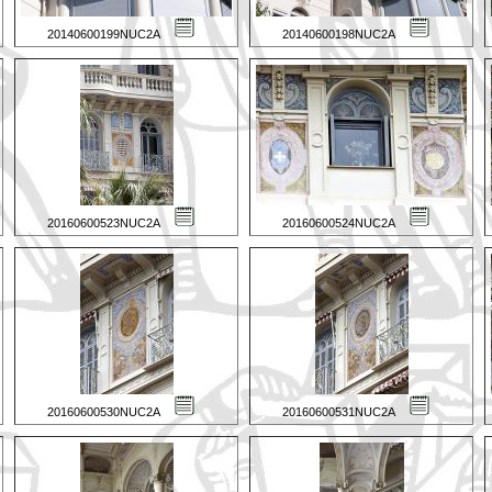
20140600199NUC2A
20140600198NUC2A
20160600523NUC2A
20160600524NUC2A
20160600530NUC2A
20160600531NUC2A