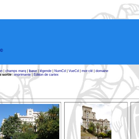
©
on
|
champs marq
|
lbase
|
légende
|
NumCd
|
VueCd
|
mot-clé
|
domaine
 sortie
:
imprimante
|
Edition de cartex