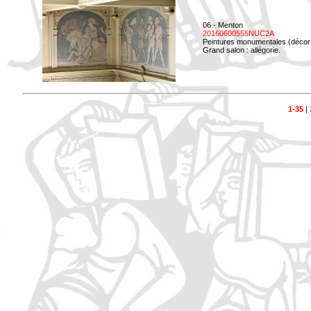
06 - Menton
20160600555NUC2A
Peintures monumentales (décor i
Grand salon : allégorie.
1-35
|