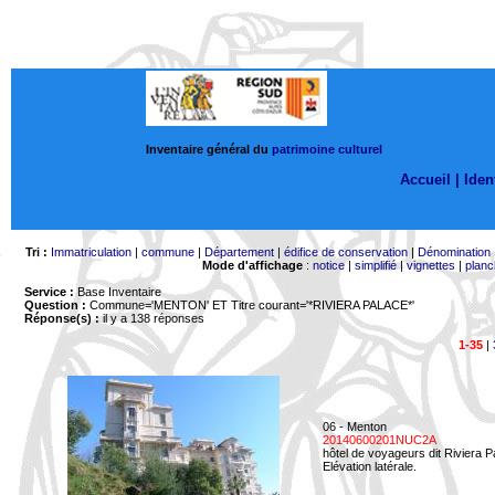
Inventaire général du
patrimoine culturel
Accueil |
Ident
Tri :
Immatriculation
|
commune
|
Département
|
édifice de conservation
|
Dénomination
Mode d'affichage
:
notice
|
simplifié
|
vignettes
|
planc
Service :
Base Inventaire
Question :
Commune='MENTON'
ET Titre courant='*RIVIERA PALACE*'
Réponse(s) :
il y a 138 réponses
1-35
|
06 - Menton
20140600201NUC2A
hôtel de voyageurs dit Riviera 
Elévation latérale.