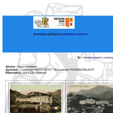
Inventaire général du
patrimoine culturel
Tri :
Immatriculation
|
commu
Service :
Base Inventaire
Question :
Commune='MENTON'
ET Titre courant='*RIVIERA PALACE*'
Réponse(s) :
il y a 138 réponses