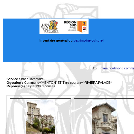
Inventaire général du
patrimoine culturel
Tri :
Immatriculation
|
comm
Service :
Base Inventaire
Question :
Commune='MENTON'
ET Titre courant='*RIVIERA PALACE*'
Réponse(s) :
il y a 138 réponses