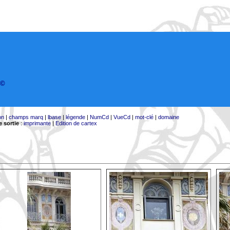
©
on
|
champs marq
|
lbase
|
légende
|
NumCd
|
VueCd
|
mot-clé
|
domaine
 sortie
:
imprimante
|
Edition de cartex