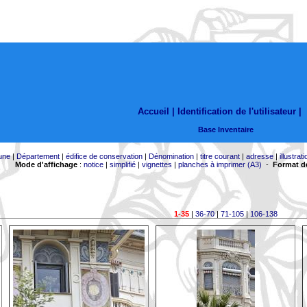
Accueil |
Identification de l'utilisateur
|
Base Inventaire
une
|
Département
|
édifice de conservation
|
Dénomination
|
titre courant
|
adresse
|
illustrati
Mode d'affichage
:
notice
|
simplifié
|
vignettes
|
planches à imprimer (A3)
-
Format de
1-35
|
36-70
|
71-105
|
106-138