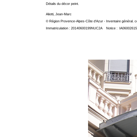
Détails du décor peint.
Aliotti, Jean-Marc
© Région Provence-Alpes-Côte d'Azur - Inventaire général. co
Immatriculation : 20140600199NUC2A Notice : IA06002615