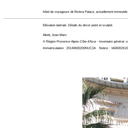
hôtel de voyageurs dit Riviera Palace, actuellement immeuble
Elévation latérale. Détails du décor peint et sculpté.
Aliotti, Jean-Marc
© Région Provence-Alpes-Côte d'Azur - Inventaire général. co
Immatriculation : 20140600200NUC2A Notice : IA06002615