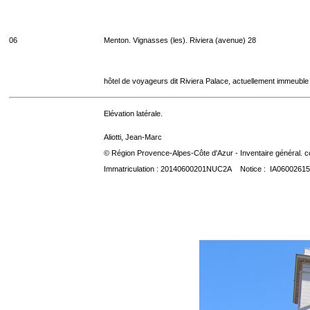
06
Menton. Vignasses (les). Riviera (avenue) 28
hôtel de voyageurs dit Riviera Palace, actuellement immeuble
Elévation latérale.
Aliotti, Jean-Marc
© Région Provence-Alpes-Côte d'Azur - Inventaire général. co
Immatriculation : 20140600201NUC2A Notice : IA06002615