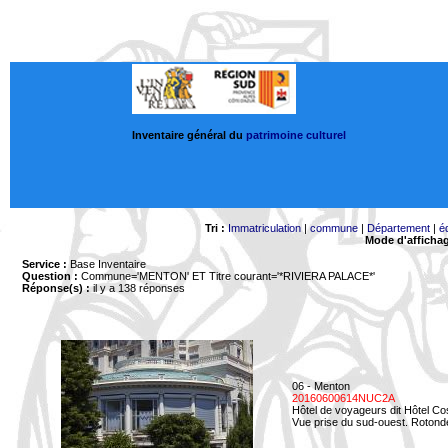
Inventaire général du
patrimoine culturel
Tri :
Immatriculation
|
commune
|
Département
|
é
Mode d'afficha
Service :
Base Inventaire
Question :
Commune='MENTON'
ET Titre courant='*RIVIERA PALACE*'
Réponse(s) :
il y a 138 réponses
06 - Menton
20160600614NUC2A
Hôtel de voyageurs dit Hôtel Co
Vue prise du sud-ouest. Rotonde