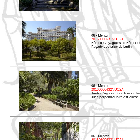
06 - Menton
20160600631NUC2A
Hôtel de voyageurs dit Hôtel Co
Façade sud prise du jardin.
06 - Menton
20160600632NUC2A
Jardin d'agrément de l'ancien hô
Allée perpendiculaire est-ouest. 
06 - Menton
20160600633NUC2A