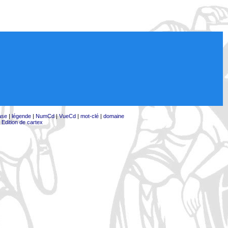
ase
|
légende
|
NumCd
|
VueCd
|
mot-clé
|
domaine
|
Edition de cartex