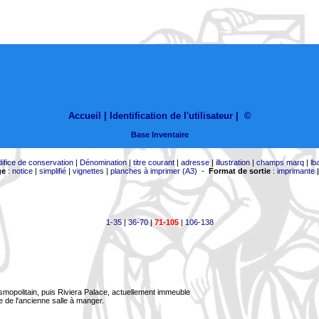
Accueil |
Identification de l'utilisateur
|
©
Base Inventaire
difice de conservation
|
Dénomination
|
titre courant
|
adresse
|
illustration
|
champs marq
|
lb
ge
:
notice
|
simplifié
|
vignettes
|
planches à imprimer (A3)
-
Format de sortie
:
imprimante
1-35
|
36-70
|
71-105
|
106-138
smopolitain, puis Riviera Palace, actuellement immeuble
 de l'ancienne salle à manger.