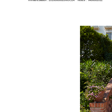
Immatriculation : 20160600628NUC2A Notice : IA06002811