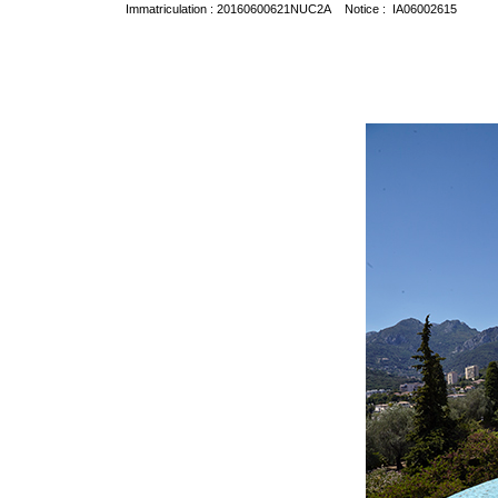
Immatriculation : 20160600621NUC2A Notice : IA06002615