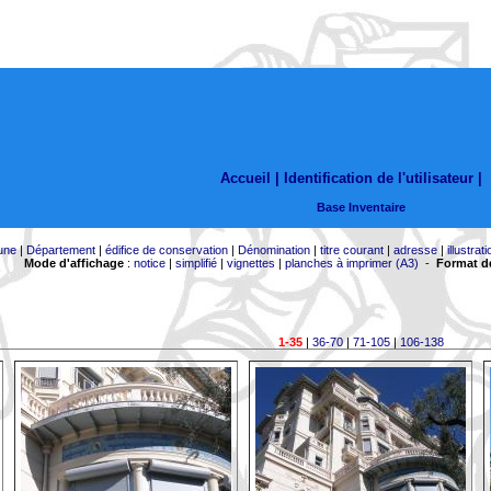
Accueil |
Identification de l'utilisateur
|
Base Inventaire
une
|
Département
|
édifice de conservation
|
Dénomination
|
titre courant
|
adresse
|
illustrati
Mode d'affichage
:
notice
|
simplifié
|
vignettes
|
planches à imprimer (A3)
-
Format de
1-35
|
36-70
|
71-105
|
106-138