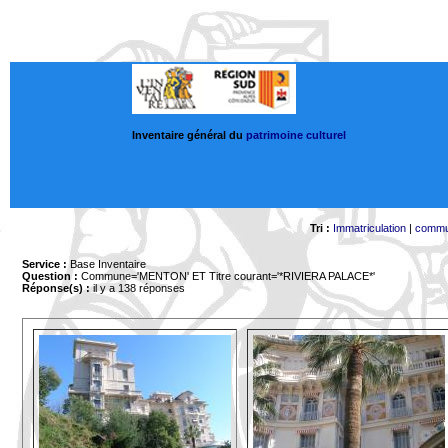
Inventaire général du
patrimoine culturel
Tri :
Immatriculation
|
comm
Service :
Base Inventaire
Question :
Commune='MENTON'
ET Titre courant='*RIVIERA PALACE*'
Réponse(s) :
il y a 138 réponses