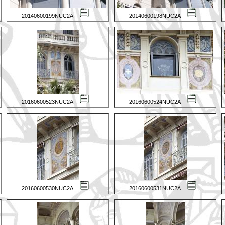
20140600199NUC2A
20140600198NUC2A
20160600523NUC2A
20160600524NUC2A
20160600530NUC2A
20160600531NUC2A