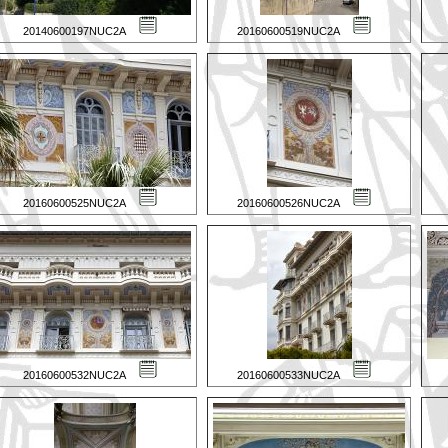
20140600197NUC2A
20160600519NUC2A
20160600525NUC2A
20160600526NUC2A
20160600532NUC2A
20160600533NUC2A