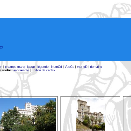
©
on
|
champs marq
|
lbase
|
légende
|
NumCd
|
VueCd
|
mot-clé
|
domaine
 sortie
:
imprimante
|
Edition de cartex