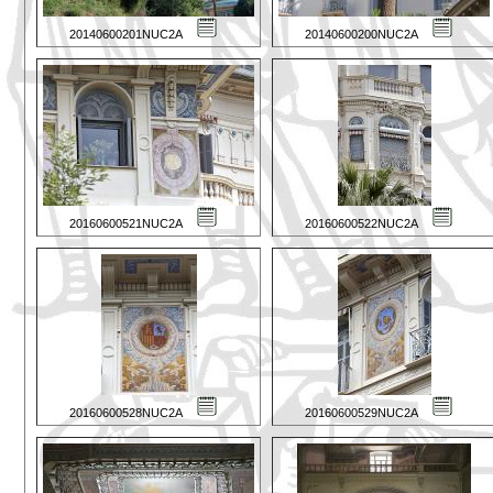
20140600201NUC2A
20140600200NUC2A
20160600521NUC2A
20160600522NUC2A
20160600528NUC2A
20160600529NUC2A