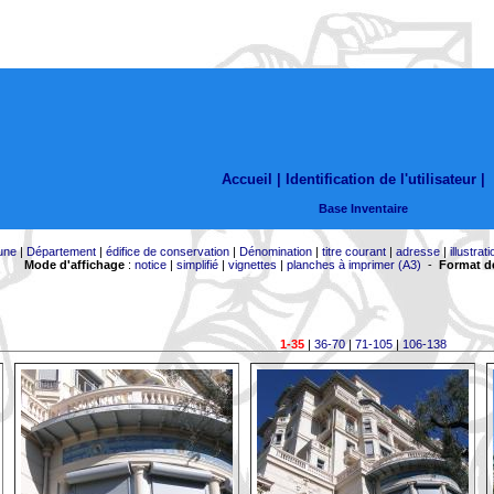
Accueil |
Identification de l'utilisateur
|
Base Inventaire
une
|
Département
|
édifice de conservation
|
Dénomination
|
titre courant
|
adresse
|
illustrati
Mode d'affichage
:
notice
|
simplifié
|
vignettes
|
planches à imprimer (A3)
-
Format de
1-35
|
36-70
|
71-105
|
106-138