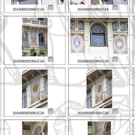
20140600199NUC2A
20140600198NUC2A
20160600523NUC2A
20160600524NUC2A
20160600530NUC2A
20160600531NUC2A