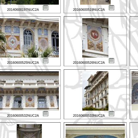
20140600197NUC2A
20160600519NUC2A
20160600525NUC2A
20160600526NUC2A
20160600532NUC2A
20160600533NUC2A