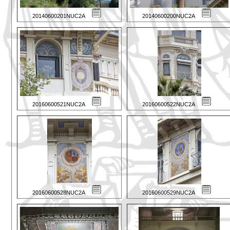
20140600201NUC2A
20140600200NUC2A
20160600521NUC2A
20160600522NUC2A
20160600528NUC2A
20160600529NUC2A