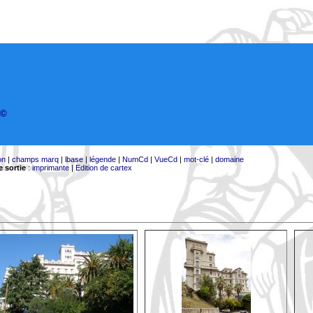
©
on
|
champs marq
|
lbase
|
légende
|
NumCd
|
VueCd
|
mot-clé
|
domaine
 sortie
:
imprimante
|
Edition de cartex