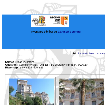
Inventaire général du
patrimoine culturel
Tri :
Immatriculation
|
comm
Service :
Base Inventaire
Question :
Commune='MENTON'
ET Titre courant='*RIVIERA PALACE*'
Réponse(s) :
il y a 138 réponses