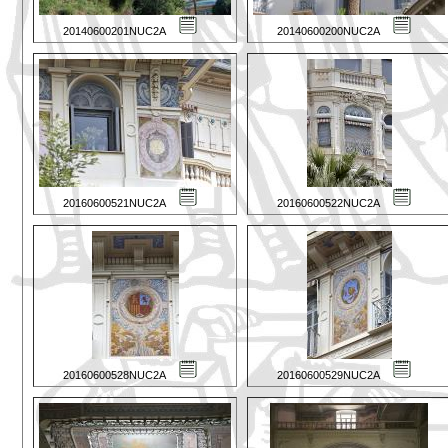
20140600201NUC2A
20140600200NUC2A
20160600521NUC2A
20160600522NUC2A
20160600528NUC2A
20160600529NUC2A