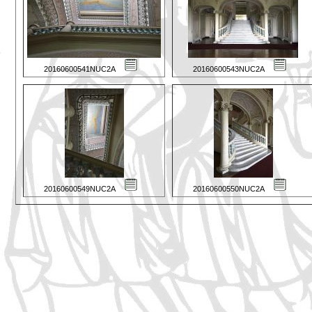
20160600541NUC2A
20160600543NUC2A
20160600549NUC2A
20160600550NUC2A