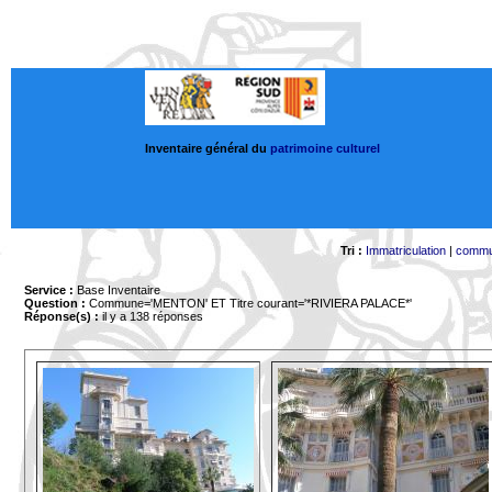
Inventaire général du
patrimoine culturel
Tri :
Immatriculation
|
comm
Service :
Base Inventaire
Question :
Commune='MENTON'
ET Titre courant='*RIVIERA PALACE*'
Réponse(s) :
il y a 138 réponses