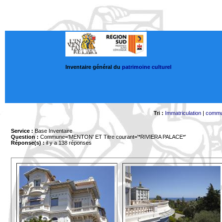
Inventaire général du
patrimoine culturel
Tri :
Immatriculation
|
comm
Service :
Base Inventaire
Question :
Commune='MENTON'
ET Titre courant='*RIVIERA PALACE*'
Réponse(s) :
il y a 138 réponses