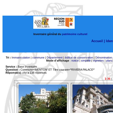
Inventaire général du
patrimoine culturel
Accueil |
Ident
Tri :
Immatriculation
|
commune
|
Département
|
édifice de conservation
|
Dénomination
Mode d'affichage
:
notice
|
simplifié
|
vignettes
|
planc
Service :
Base Inventaire
Question :
Commune='MENTON'
ET Titre courant='*RIVIERA PALACE*'
Réponse(s) :
il y a 138 réponses
1-35
|