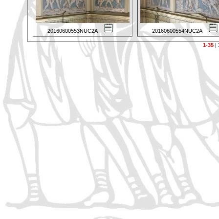
20160600553NUC2A
20160600554NUC2A
1-35
|