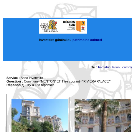
Inventaire général du
patrimoine culturel
Tri :
Immatriculation
|
comm
Service :
Base Inventaire
Question :
Commune='MENTON'
ET Titre courant='*RIVIERA PALACE*'
Réponse(s) :
il y a 138 réponses