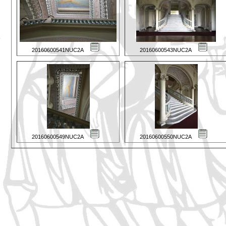
20160600541NUC2A
20160600543NUC2A
20160600549NUC2A
20160600550NUC2A