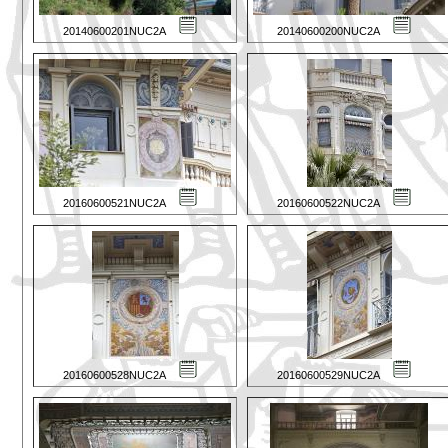
20140600201NUC2A
20140600200NUC2A
20160600521NUC2A
20160600522NUC2A
20160600528NUC2A
20160600529NUC2A