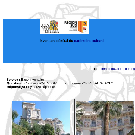
Inventaire général du
patrimoine culturel
Tri :
Immatriculation
|
comm
Service :
Base Inventaire
Question :
Commune='MENTON'
ET Titre courant='*RIVIERA PALACE*'
Réponse(s) :
il y a 138 réponses