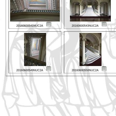
20160600541NUC2A
20160600543NUC2A
20160600549NUC2A
20160600550NUC2A