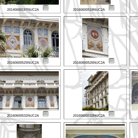
20140600197NUC2A
20160600519NUC2A
20160600525NUC2A
20160600526NUC2A
20160600532NUC2A
20160600533NUC2A