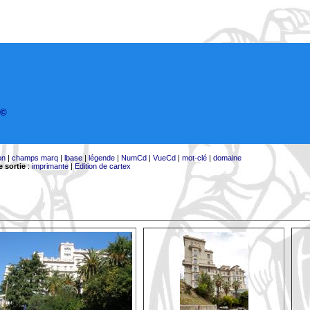
©
on
|
champs marq
|
lbase
|
légende
|
NumCd
|
VueCd
|
mot-clé
|
domaine
 sortie
:
imprimante
|
Edition de cartex