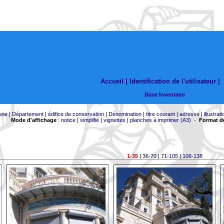
Accueil |
Identification de l'utilisateur
|
Base Inventaire
une
|
Département
|
édifice de conservation
|
Dénomination
|
titre courant
|
adresse
|
illustrati
Mode d'affichage
:
notice
|
simplifié
|
vignettes
|
planches à imprimer (A3)
-
Format de
1-35
|
36-70
|
71-105
|
106-138