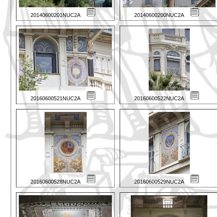
20140600201NUC2A
20140600200NUC2A
20160600521NUC2A
20160600522NUC2A
20160600528NUC2A
20160600529NUC2A