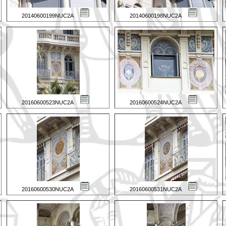
20140600199NUC2A
20140600198NUC2A
20160600523NUC2A
20160600524NUC2A
20160600530NUC2A
20160600531NUC2A