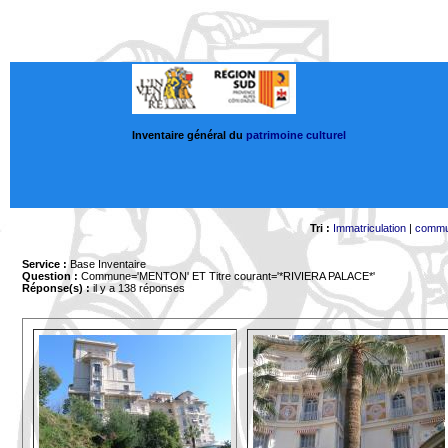
Inventaire général du
patrimoine culturel
Tri :
Immatriculation
|
comm
Service :
Base Inventaire
Question :
Commune='MENTON'
ET Titre courant='*RIVIERA PALACE*'
Réponse(s) :
il y a 138 réponses