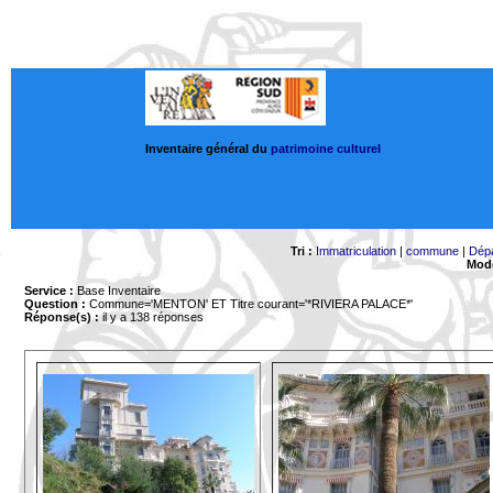
Inventaire général du
patrimoine culturel
Tri :
Immatriculation
|
commune
|
Dép
Mode
Service :
Base Inventaire
Question :
Commune='MENTON'
ET Titre courant='*RIVIERA PALACE*'
Réponse(s) :
il y a 138 réponses