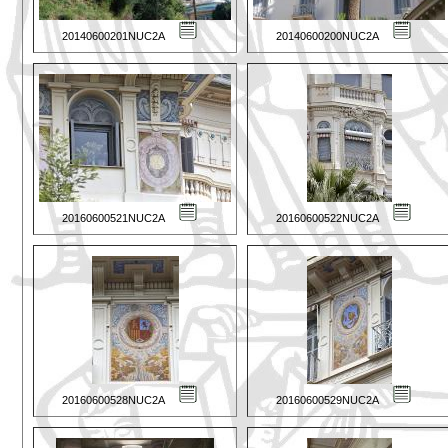
20140600201NUC2A
20140600200NUC2A
20160600521NUC2A
20160600522NUC2A
20160600528NUC2A
20160600529NUC2A