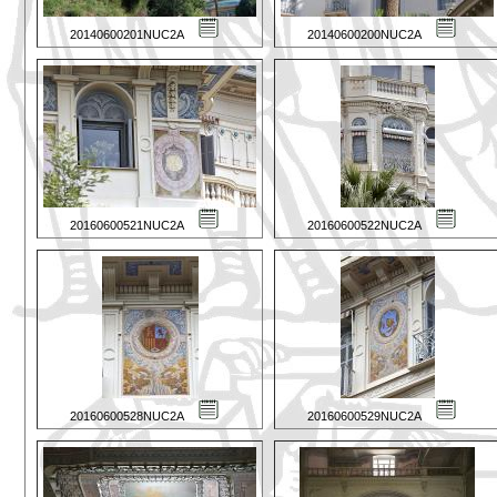
20140600201NUC2A
20140600200NUC2A
20160600521NUC2A
20160600522NUC2A
20160600528NUC2A
20160600529NUC2A