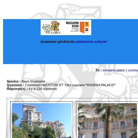
Inventaire général du
patrimoine culturel
Tri :
Immatriculation
|
comm
Service :
Base Inventaire
Question :
Commune='MENTON'
ET Titre courant='*RIVIERA PALACE*'
Réponse(s) :
il y a 138 réponses