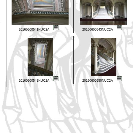
20160600541NUC2A
20160600543NUC2A
20160600549NUC2A
20160600550NUC2A