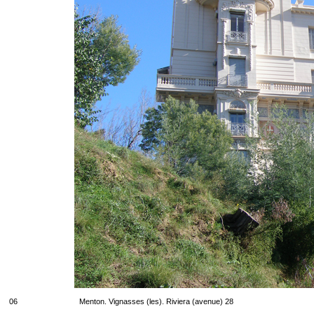
06
Menton. Vignasses (les). Riviera (avenue) 28