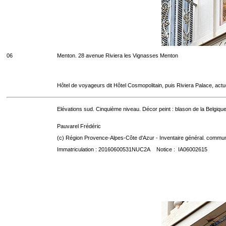
06
Menton. 28 avenue Riviera les Vignasses Menton
Hôtel de voyageurs dit Hôtel Cosmopolitain, puis Riviera Palace, act
Elévations sud. Cinquième niveau. Décor peint : blason de la Belgique
Pauvarel Frédéric
(c) Région Provence-Alpes-Côte d'Azur - Inventaire général. communic
Immatriculation : 20160600531NUC2A Notice : IA06002615