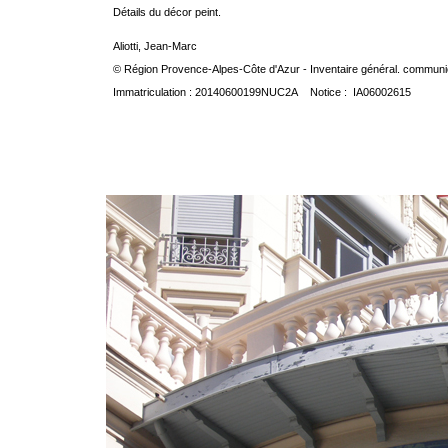
Détails du décor peint.
Aliotti, Jean-Marc
© Région Provence-Alpes-Côte d'Azur - Inventaire général. communica
Immatriculation : 20140600199NUC2A Notice : IA06002615