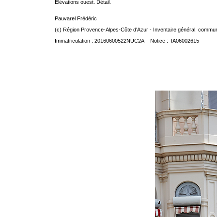
Elévations ouest. Détail.
Pauvarel Frédéric
(c) Région Provence-Alpes-Côte d'Azur - Inventaire général. communic
Immatriculation : 20160600522NUC2A Notice : IA06002615