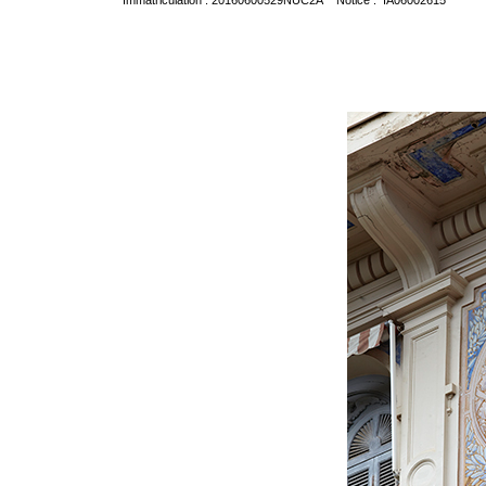
Immatriculation : 20160600529NUC2A Notice : IA06002615