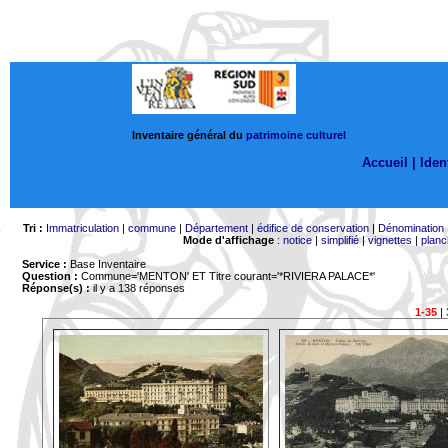
Inventaire général du
patrimoine culturel
Accueil |
Ident
Tri :
Immatriculation
|
commune
|
Département
|
édifice de conservation
|
Dénomination
Mode d'affichage
:
notice
|
simplifié
|
vignettes
|
planc
Service :
Base Inventaire
Question :
Commune='MENTON'
ET Titre courant='*RIVIERA PALACE*'
Réponse(s) :
il y a 138 réponses
1-35
|