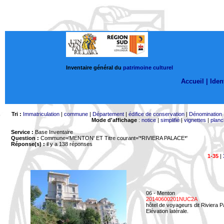
Inventaire général du
patrimoine culturel
Accueil |
Ident
Tri :
Immatriculation
|
commune
|
Département
|
édifice de conservation
|
Dénomination
Mode d'affichage
:
notice
|
simplifié
|
vignettes
|
planc
Service :
Base Inventaire
Question :
Commune='MENTON'
ET Titre courant='*RIVIERA PALACE*'
Réponse(s) :
il y a 138 réponses
1-35
|
06 - Menton
20140600201NUC2A
hôtel de voyageurs dit Riviera 
Elévation latérale.