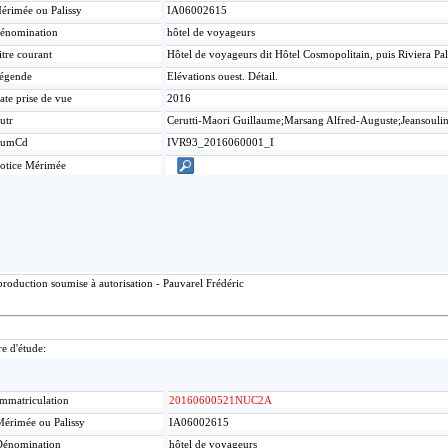
érimée ou Palissy
IA06002615
énomination
hôtel de voyageurs
itre courant
Hôtel de voyageurs dit Hôtel Cosmopolitain, puis Riviera Pa
égende
Elévations ouest. Détail.
ate prise de vue
2016
utr
Cerutti-Maori Guillaume;Marsang Alfred-Auguste;Jeansouli
umCd
IVR93_2016060001_I
otice Mérimée
roduction soumise à autorisation - Pauvarel Frédéric
re d'étude:
mmatriculation
20160600521NUC2A
érimée ou Palissy
IA06002615
Dénomination
hôtel de voyageurs