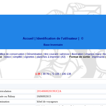
Accueil |
Identification de l'utilisateur
|
©
Base Inventaire
difice de conservation
|
Dénomination
|
titre courant
|
adresse
|
illustration
|
champs marq
|
lb
ge
:
notice
|
simplifié
|
vignettes
|
planches à imprimer (A3)
-
Format de sortie
:
imprimante
1-35
|
36-70
|
71-105
|
106-138
riculation
20140600201NUC2A
ée ou Palissy
IA06002615
mination
hôtel de voyageurs