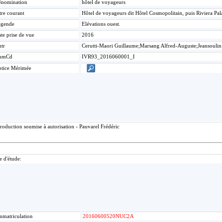
nomination
hôtel de voyageurs
tre courant
Hôtel de voyageurs dit Hôtel Cosmopolitain, puis Riviera Pa
égende
Elévations ouest.
te prise de vue
2016
tr
Cerutti-Maori Guillaume;Marsang Alfred-Auguste;Jeansoulin
umCd
IVR93_2016060001_I
tice Mérimée
roduction soumise à autorisation - Pauvarel Frédéric
e d'étude:
mmatriculation
20160600520NUC2A