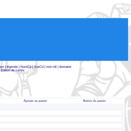
ase
|
légende
|
NumCd
|
VueCd
|
mot-clé
|
domaine
|
Edition de cartex
Ajouter au panier
Retirer du panier