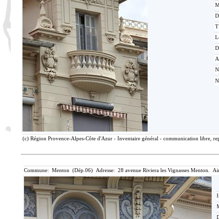
M
D
T
L
D
A
N
N
(c) Région Provence-Alpes-Côte d'Azur - Inventaire général - communication libre, rep
Commune: Menton (Dép.06) Adresse: 28 avenue Riviera les Vignasses Menton. Ai
I
M