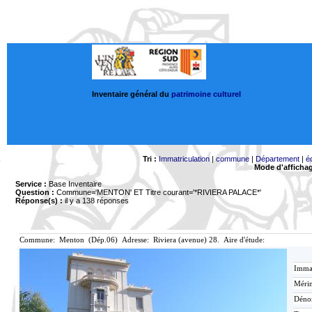
Inventaire général du
patrimoine culturel
Tri :
Immatriculation
|
commune
|
Département
|
é
Mode d'afficha
Service :
Base Inventaire
Question :
Commune='MENTON'
ET Titre courant='*RIVIERA PALACE*'
Réponse(s) :
il y a 138 réponses
Commune: Menton (Dép.06) Adresse: Riviera (avenue) 28. Aire d'étude:
Immat
Mérim
Déno