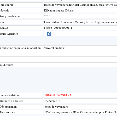
itre courant
Hôtel de voyageurs dit Hôtel Cosmopolitain, puis Riviera P
Légende
Elévations ouest. Détails.
ate prise de vue
2016
Autr
Cerutti-Maori Guillaume;Marsang Alfred-Auguste;Jeansouli
NumCd
IVR93_2016060001_I
Notice Mérimée
production soumise à autorisation - Pauvarel Frédéric
re d'étude:
Immatriculation
20160600522NUC2A
Mérimée ou Palissy
IA06002615
Dénomination
hôtel de voyageurs
Titre courant
Hôtel de voyageurs dit Hôtel Cosmopolitain, puis Riviera P