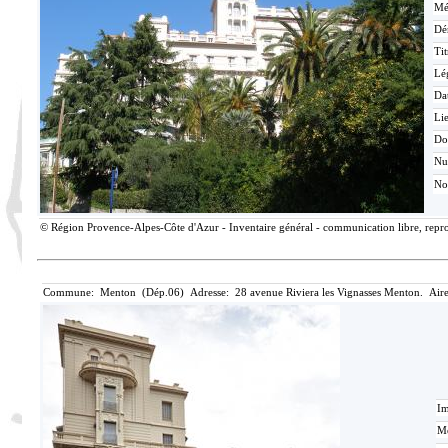
Mé
Dé
Tit
Lé
Da
Lie
Do
N
No
© Région Provence-Alpes-Côte d'Azur - Inventaire général - communication libre, reprod
Commune: Menton (Dép.06) Adresse: 28 avenue Riviera les Vignasses Menton. Aire
Im
Mé