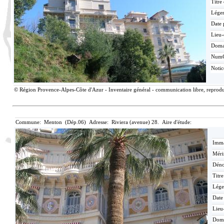
Titre
Lége
Date 
Lieu-
Doma
Num
Noti
© Région Provence-Alpes-Côte d'Azur - Inventaire général - communication libre, reproduc
Commune: Menton (Dép.06) Adresse: Riviera (avenue) 28. Aire d'étude:
Imma
Méri
Déno
Titr
Lége
Date
Lieu
Dom