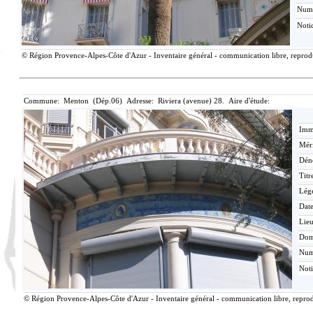
Num
Noti
© Région Provence-Alpes-Côte d'Azur - Inventaire général - communication libre, reproduc
Commune: Menton (Dép.06) Adresse: Riviera (avenue) 28. Aire d'étude:
Imma
Méri
Dén
Titr
Lég
Date
Lieu
Dom
Nu
Not
© Région Provence-Alpes-Côte d'Azur - Inventaire général - communication libre, reprodu