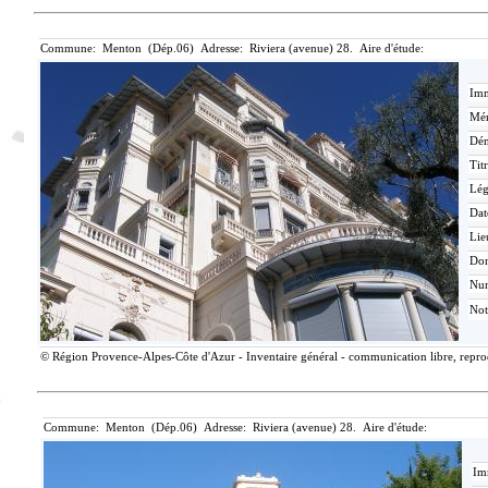
Commune: Menton (Dép.06) Adresse: Riviera (avenue) 28. Aire d'étude:
Imm
Mér
Dén
Tit
Lé
Dat
Lie
Do
Nu
Not
© Région Provence-Alpes-Côte d'Azur - Inventaire général - communication libre, reprodu
Commune: Menton (Dép.06) Adresse: Riviera (avenue) 28. Aire d'étude:
Im