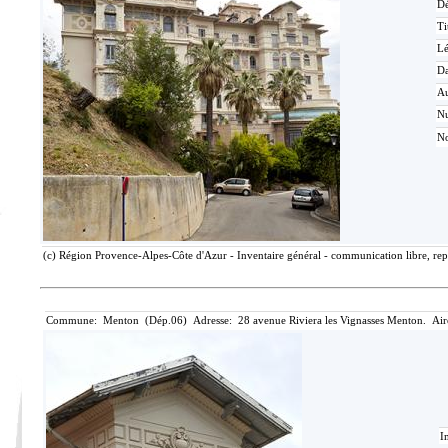
Dé
Ti
L
Da
Au
N
No
(c) Région Provence-Alpes-Côte d'Azur - Inventaire général - communication libre, rep
Commune: Menton (Dép.06) Adresse: 28 avenue Riviera les Vignasses Menton. Air
I