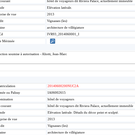
 courant
hôtel de voyageurs dit Riviera Palace, actuellement immeuble
nde
Elévation latérale.
prise de vue
2013
dit
Vignasses (les)
ine
architecture de villégiature
Cd
IVR93_2014060001_I
ce Mérimée
tion soumise à autorisation - Aliotti, Jean-Marc
triculation
20140600200NUC2A
mée ou Palissy
IA06002615
mination
hôtel de voyageurs
e courant
hôtel de voyageurs dit Riviera Palace, actuellement immeuble
nde
Elévation latérale. Détails du décor peint et sculpté.
 prise de vue
2013
-dit
Vignasses (les)
aine
architecture de villégiature