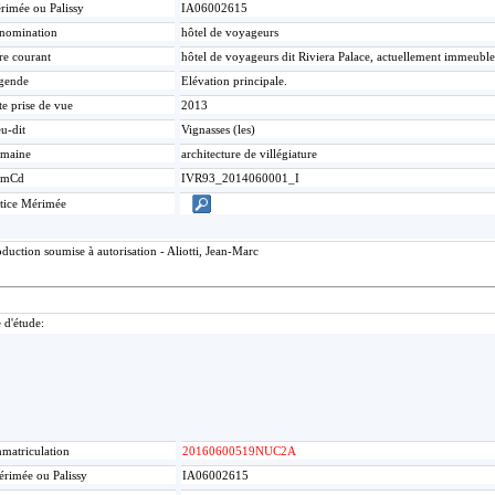
rimée ou Palissy
IA06002615
nomination
hôtel de voyageurs
re courant
hôtel de voyageurs dit Riviera Palace, actuellement immeuble
gende
Elévation principale.
te prise de vue
2013
u-dit
Vignasses (les)
maine
architecture de villégiature
umCd
IVR93_2014060001_I
tice Mérimée
uction soumise à autorisation - Aliotti, Jean-Marc
 d'étude:
matriculation
20160600519NUC2A
rimée ou Palissy
IA06002615