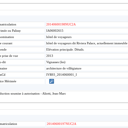
atriculation
20140600198NUC2A
imée ou Palissy
IA06002615
omination
hôtel de voyageurs
re courant
hôtel de voyageurs dit Riviera Palace, actuellement immeuble
gende
Elévation principale. Détails.
e prise de vue
2013
u-dit
Vignasses (les)
maine
architecture de villégiature
mCd
IVR93_2014060001_I
ice Mérimée
ction soumise à autorisation - Aliotti, Jean-Marc
matriculation
20140600197NUC2A