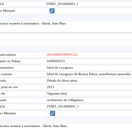
Cd
IVR93_2014060001_I
ce Mérimée
tion soumise à autorisation - Aliotti, Jean-Marc
triculation
20140600199NUC2A
mée ou Palissy
IA06002615
omination
hôtel de voyageurs
e courant
hôtel de voyageurs dit Riviera Palace, actuellement immeuble
ende
Détails du décor peint.
 prise de vue
2013
-dit
Vignasses (les)
aine
architecture de villégiature
mCd
IVR93_2014060001_I
ice Mérimée
ction soumise à autorisation - Aliotti, Jean-Marc