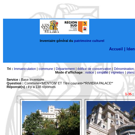
Inventaire général du
patrimoine culturel
Accueil |
Ident
Tri :
Immatriculation
|
commune
|
Département
|
édifice de conservation
|
Dénomination
Mode d'affichage
:
notice
|
simplifié
|
vignettes
|
planc
Service :
Base Inventaire
Question :
Commune='MENTON'
ET Titre courant='*RIVIERA PALACE*'
Réponse(s) :
il y a 138 réponses
1-35
|