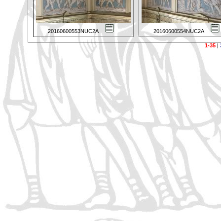
20160600553NUC2A
20160600554NUC2A
1-35
|