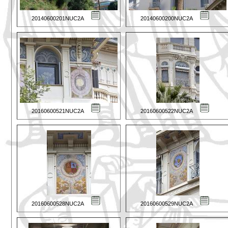
20140600201NUC2A
20140600200NUC2A
20160600521NUC2A
20160600522NUC2A
20160600528NUC2A
20160600529NUC2A