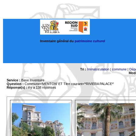
Inventaire général du
patrimoine culturel
Tri :
Immatriculation
|
commune
|
Dép
Mode
Service :
Base Inventaire
Question :
Commune='MENTON'
ET Titre courant='*RIVIERA PALACE*'
Réponse(s) :
il y a 138 réponses