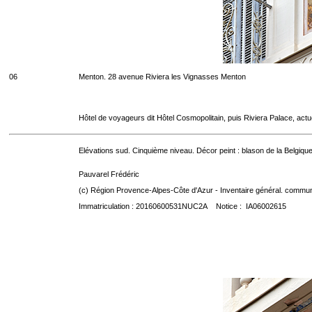
06
Menton. 28 avenue Riviera les Vignasses Menton
Hôtel de voyageurs dit Hôtel Cosmopolitain, puis Riviera Palace, act
Elévations sud. Cinquième niveau. Décor peint : blason de la Belgique
Pauvarel Frédéric
(c) Région Provence-Alpes-Côte d'Azur - Inventaire général. communic
Immatriculation : 20160600531NUC2A Notice : IA06002615