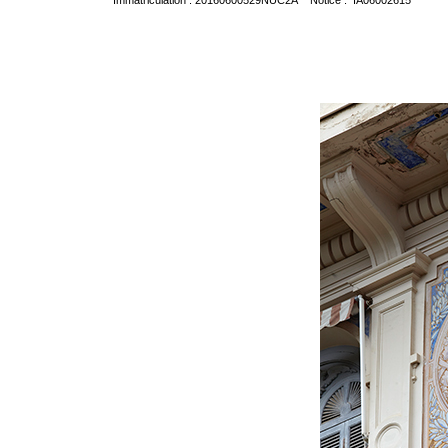
Immatriculation : 20160600529NUC2A Notice : IA06002615