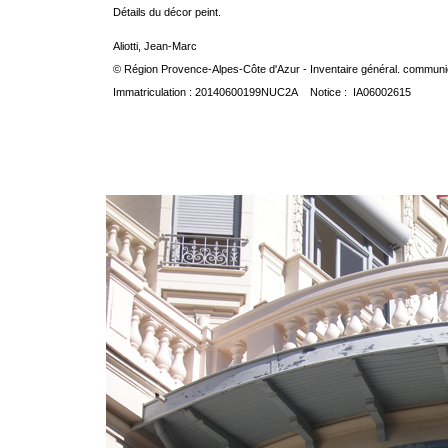
Détails du décor peint.
Aliotti, Jean-Marc
© Région Provence-Alpes-Côte d'Azur - Inventaire général. communica
Immatriculation : 20140600199NUC2A Notice : IA06002615