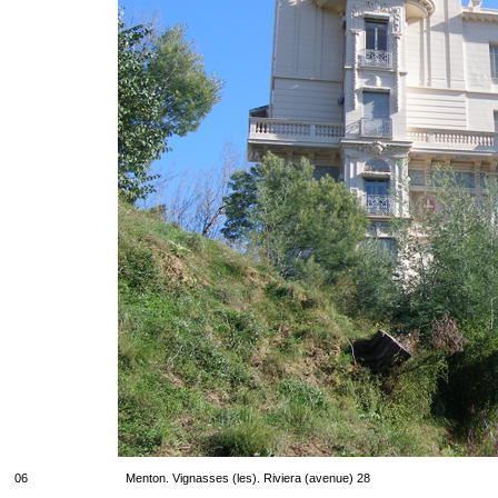
06
Menton. Vignasses (les). Riviera (avenue) 28