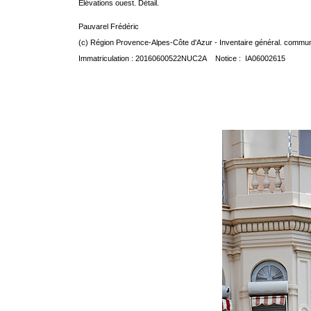
Elévations ouest. Détail.
Pauvarel Frédéric
(c) Région Provence-Alpes-Côte d'Azur - Inventaire général. communic
Immatriculation : 20160600522NUC2A Notice : IA06002615