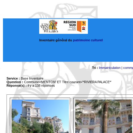
Inventaire général du
patrimoine culturel
Tri :
Immatriculation
|
comm
Service :
Base Inventaire
Question :
Commune='MENTON'
ET Titre courant='*RIVIERA PALACE*'
Réponse(s) :
il y a 138 réponses