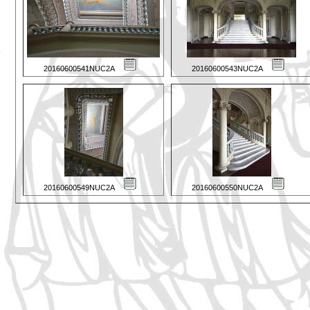
20160600541NUC2A
20160600543NUC2A
20160600549NUC2A
20160600550NUC2A