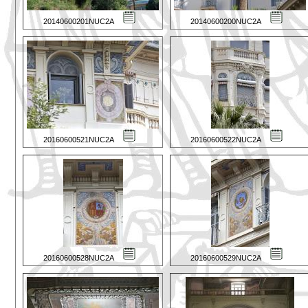
20140600201NUC2A
20140600200NUC2A
20160600521NUC2A
20160600522NUC2A
20160600528NUC2A
20160600529NUC2A