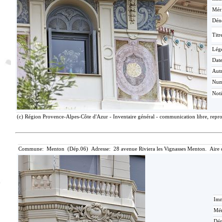
Méri
Dén
Titr
Lég
Date
Aut
Nu
Not
(c) Région Provence-Alpes-Côte d'Azur - Inventaire général - communication libre, repro
Commune: Menton (Dép.06) Adresse: 28 avenue Riviera les Vignasses Menton. Aire 
Imm
Mér
Dén