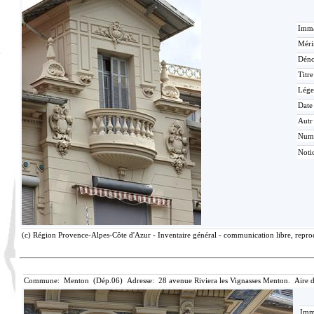
Imma
Méri
Déno
Titr
Lége
Date
Autr
Num
Noti
(c) Région Provence-Alpes-Côte d'Azur - Inventaire général - communication libre, reprod
Commune: Menton (Dép.06) Adresse: 28 avenue Riviera les Vignasses Menton. Aire 
Imma