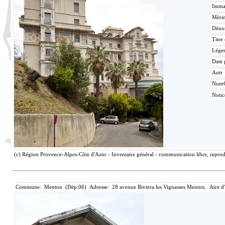
Immat
Mérim
Déno
Titre
Lége
Date 
Autr
Num
Noti
(c) Région Provence-Alpes-Côte d'Azur - Inventaire général - communication libre, reprodu
Commune: Menton (Dép.06) Adresse: 28 avenue Riviera les Vignasses Menton. Aire d