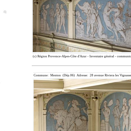
(c) Région Provence-Alpes-Côte d'Azur - Inventaire général - communicat
Commune: Menton (Dép.06) Adresse: 28 avenue Riviera les Vignasse