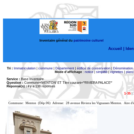
Inventaire général du
patrimoine culturel
Accueil |
Ident
Tri :
Immatriculation
|
commune
|
Département
|
édifice de conservation
|
Dénomination
Mode d'affichage
:
notice
|
simplifié
|
vignettes
|
planc
Service :
Base Inventaire
Question :
Commune='MENTON'
ET Titre courant='*RIVIERA PALACE*'
Réponse(s) :
il y a 138 réponses
1-35
|
Commune: Menton (Dép.06) Adresse: 28 avenue Riviera les Vignasses Menton. Aire d'