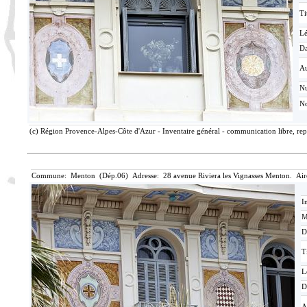
Ti
L
Da
Au
N
No
(c) Région Provence-Alpes-Côte d'Azur - Inventaire général - communication libre, rep
Commune: Menton (Dép.06) Adresse: 28 avenue Riviera les Vignasses Menton. Air
I
M
D
T
L
D
A