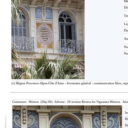
Mé
Dé
Tit
Lé
Da
Au
N
No
(c) Région Provence-Alpes-Côte d'Azur - Inventaire général - communication libre, repr
Commune: Menton (Dép.06) Adresse: 28 avenue Riviera les Vignasses Menton. Aire
Im
Mé
Dé