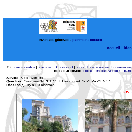
Inventaire général du
patrimoine culturel
Accueil |
Ident
Tri :
Immatriculation
|
commune
|
Département
|
édifice de conservation
|
Dénomination
Mode d'affichage
:
notice
|
simplifié
|
vignettes
|
planc
Service :
Base Inventaire
Question :
Commune='MENTON'
ET Titre courant='*RIVIERA PALACE*'
Réponse(s) :
il y a 138 réponses
1-35
|