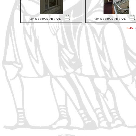
20160600565NUC2A
20160600566NUC2A
1-35
|