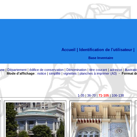
Accueil |
Identification de l'utilisateur
|
Base Inventaire
une
|
Département
|
édifice de conservation
|
Dénomination
|
titre courant
|
adresse
|
illustrati
Mode d'affichage
:
notice
|
simplifié
|
vignettes
|
planches à imprimer (A3)
-
Format de
1-35
|
36-70
|
71-105
|
106-138