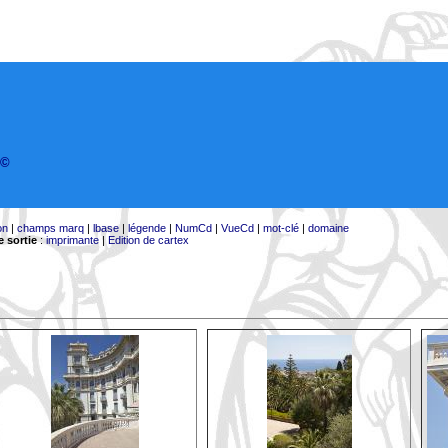
©
on
|
champs marq
|
lbase
|
légende
|
NumCd
|
VueCd
|
mot-clé
|
domaine
 sortie
:
imprimante
|
Edition de cartex