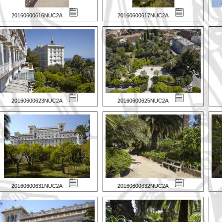
20160600616NUC2A
20160600617NUC2A
20160600623NUC2A
20160600625NUC2A
20160600631NUC2A
20160600632NUC2A