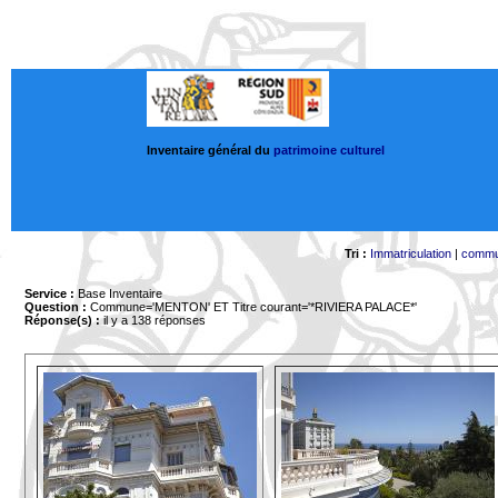
Inventaire général du
patrimoine culturel
Tri :
Immatriculation
|
comm
Service :
Base Inventaire
Question :
Commune='MENTON'
ET Titre courant='*RIVIERA PALACE*'
Réponse(s) :
il y a 138 réponses