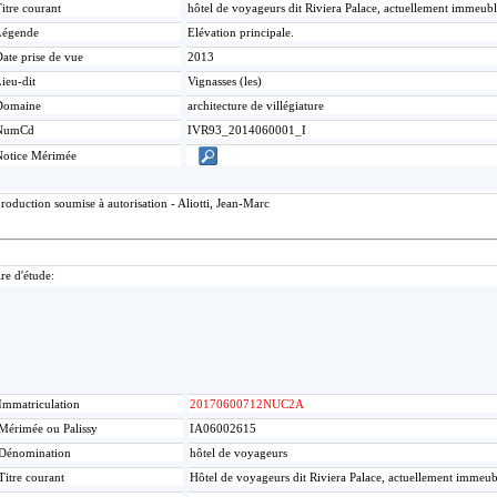
itre courant
hôtel de voyageurs dit Riviera Palace, actuellement immeub
Légende
Elévation principale.
ate prise de vue
2013
ieu-dit
Vignasses (les)
Domaine
architecture de villégiature
NumCd
IVR93_2014060001_I
Notice Mérimée
oduction soumise à autorisation - Aliotti, Jean-Marc
re d'étude:
Immatriculation
20170600712NUC2A
Mérimée ou Palissy
IA06002615
Dénomination
hôtel de voyageurs
Titre courant
Hôtel de voyageurs dit Riviera Palace, actuellement immeub