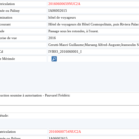
riculation
20160600659NUC2A
ée ou Palissy
IA06002615
mination
hôtel de voyageurs
 courant
Hôtel de voyageurs dit Hôtel Cosmopolitain, puis Riviera Pala
nde
Passage sous les rotondes, à l'ouest.
prise de vue
2016
Cerutti-Maori Guillaume;Marsang Alfred-Auguste;Jeansoulin 
Cd
IVR93_2016060001_I
ce Mérimée
ction soumise à autorisation - Pauvarel Frédéric
'étude:
triculation
20160600754NUC2A
mée ou Palissy
IA06002615