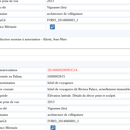
e prise de vue
2013
u-dit
Vignasses (les)
maine
architecture de villégiature
mCd
IVR93_2014060001_I
ice Mérimée
ction soumise à autorisation - Aliotti, Jean-Marc
matriculation
20140600200NUC2A
rimée ou Palissy
IA06002615
nomination
hôtel de voyageurs
re courant
hôtel de voyageurs dit Riviera Palace, actuellement immeuble
gende
Elévation latérale. Détails du décor peint et sculpté.
te prise de vue
2013
u-dit
Vignasses (les)
maine
architecture de villégiature
umCd
IVR93_2014060001_I
tice Mérimée