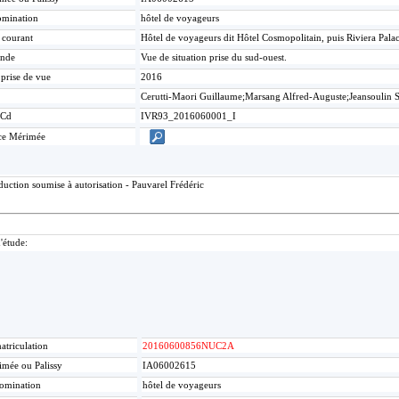
mination
hôtel de voyageurs
e courant
Hôtel de voyageurs dit Hôtel Cosmopolitain, puis Riviera Pal
nde
Vue de situation prise du sud-ouest.
 prise de vue
2016
Cerutti-Maori Guillaume;Marsang Alfred-Auguste;Jeansoulin 
Cd
IVR93_2016060001_I
ce Mérimée
uction soumise à autorisation - Pauvarel Frédéric
d'étude:
triculation
20160600856NUC2A
mée ou Palissy
IA06002615
omination
hôtel de voyageurs