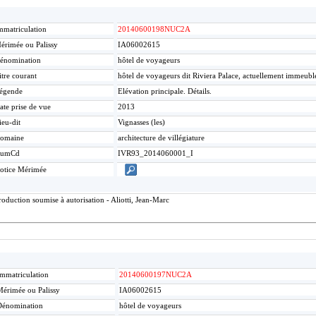
mmatriculation
20140600198NUC2A
érimée ou Palissy
IA06002615
énomination
hôtel de voyageurs
itre courant
hôtel de voyageurs dit Riviera Palace, actuellement immeubl
égende
Elévation principale. Détails.
ate prise de vue
2013
ieu-dit
Vignasses (les)
omaine
architecture de villégiature
umCd
IVR93_2014060001_I
otice Mérimée
duction soumise à autorisation - Aliotti, Jean-Marc
mmatriculation
20140600197NUC2A
érimée ou Palissy
IA06002615
Dénomination
hôtel de voyageurs