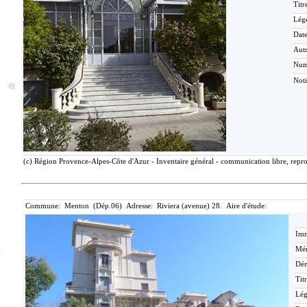
Titr
Lég
Date
Aut
Nu
Not
(c) Région Provence-Alpes-Côte d'Azur - Inventaire général - communication libre, repro
Commune: Menton (Dép.06) Adresse: Riviera (avenue) 28. Aire d'étude:
Imm
Mér
Dén
Tit
Lé