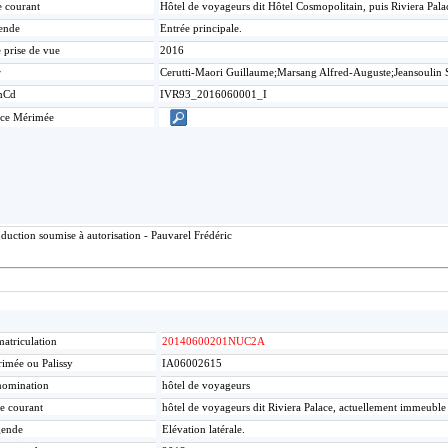
e courant
Hôtel de voyageurs dit Hôtel Cosmopolitain, puis Riviera Pal
ende
Entrée principale.
 prise de vue
2016
r
Cerutti-Maori Guillaume;Marsang Alfred-Auguste;Jeansoulin 
mCd
IVR93_2016060001_I
ice Mérimée
duction soumise à autorisation - Pauvarel Frédéric
atriculation
20140600201NUC2A
imée ou Palissy
IA06002615
omination
hôtel de voyageurs
re courant
hôtel de voyageurs dit Riviera Palace, actuellement immeuble
gende
Elévation latérale.