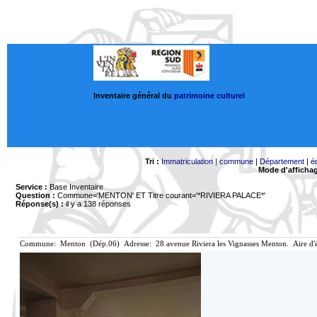
Inventaire général du
patrimoine culturel
Tri :
Immatriculation
|
commune
|
Département
|
é
Mode d'afficha
Service :
Base Inventaire
Question :
Commune='MENTON'
ET Titre courant='*RIVIERA PALACE*'
Réponse(s) :
il y a 138 réponses
Commune: Menton (Dép.06) Adresse: 28 avenue Riviera les Vignasses Menton. Aire d'