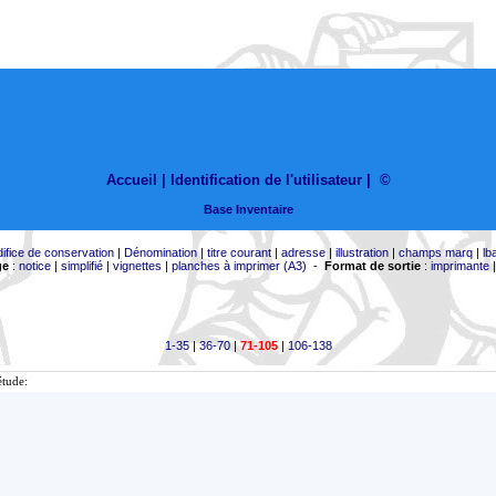
Accueil |
Identification de l'utilisateur
|
©
Base Inventaire
difice de conservation
|
Dénomination
|
titre courant
|
adresse
|
illustration
|
champs marq
|
lb
ge
:
notice
|
simplifié
|
vignettes
|
planches à imprimer (A3)
-
Format de sortie
:
imprimante
1-35
|
36-70
|
71-105
|
106-138
étude: