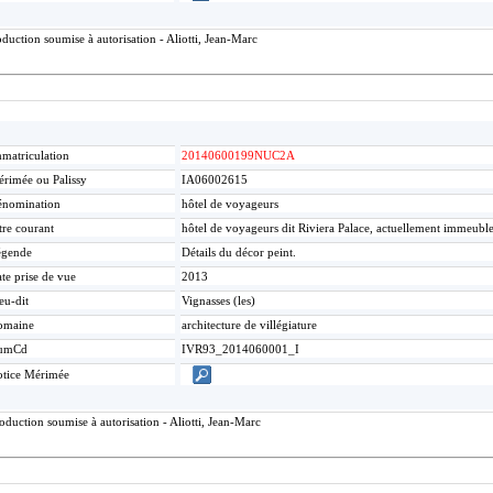
uction soumise à autorisation - Aliotti, Jean-Marc
matriculation
20140600199NUC2A
rimée ou Palissy
IA06002615
nomination
hôtel de voyageurs
tre courant
hôtel de voyageurs dit Riviera Palace, actuellement immeubl
égende
Détails du décor peint.
te prise de vue
2013
eu-dit
Vignasses (les)
omaine
architecture de villégiature
umCd
IVR93_2014060001_I
tice Mérimée
duction soumise à autorisation - Aliotti, Jean-Marc