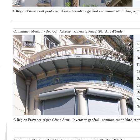
© Région Provence-Alpes-Côte d'Azur - Inventaire général - communication libre, reprod
Commune: Menton (Dép.06) Adresse: Riviera (avenue) 28. Aire d'étude:
Im
Mé
Dé
Ti
L
Da
Li
D
N
No
© Région Provence-Alpes-Côte d'Azur - Inventaire général - communication libre, repro