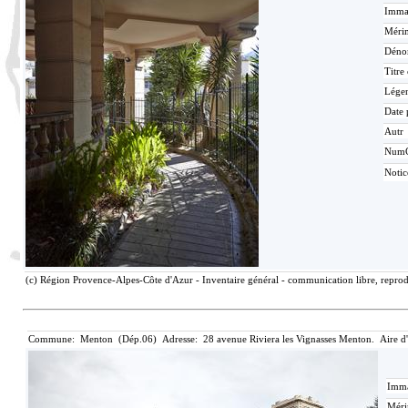
Immat
Mérim
Déno
Titre
Lége
Date 
Autr
Num
Noti
(c) Région Provence-Alpes-Côte d'Azur - Inventaire général - communication libre, reprodu
Commune: Menton (Dép.06) Adresse: 28 avenue Riviera les Vignasses Menton. Aire d
Imma
Méri