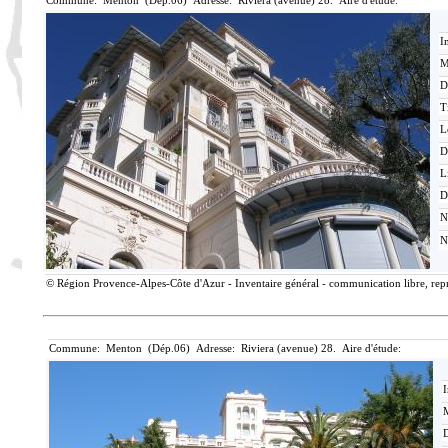
Commune: Menton (Dép.06) Adresse: Riviera (avenue) 28. Aire d'étude:
I
M
D
T
L
D
L
D
N
N
© Région Provence-Alpes-Côte d'Azur - Inventaire général - communication libre, repro
Commune: Menton (Dép.06) Adresse: Riviera (avenue) 28. Aire d'étude:
I
M