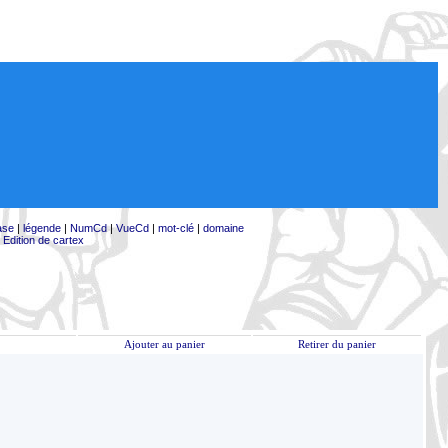
ase
|
légende
|
NumCd
|
VueCd
|
mot-clé
|
domaine
|
Edition de cartex
Ajouter au panier
Retirer du panier