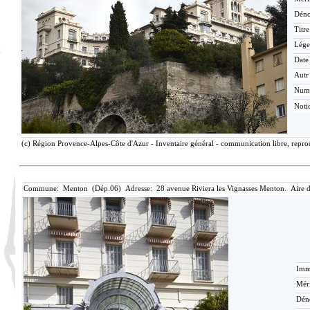
Déno
Titr
Lége
Date
Autr
Num
Noti
(c) Région Provence-Alpes-Côte d'Azur - Inventaire général - communication libre, reprod
Commune: Menton (Dép.06) Adresse: 28 avenue Riviera les Vignasses Menton. Aire 
Imma
Méri
Dén