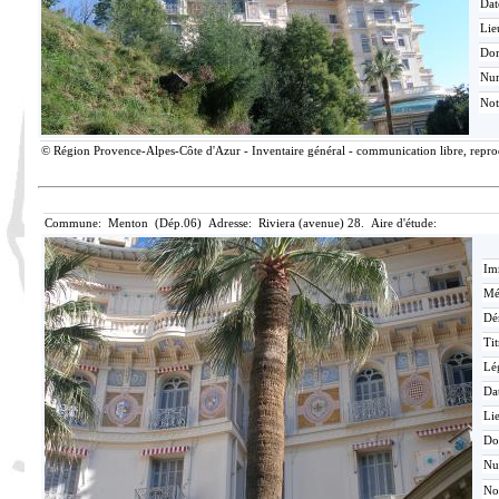
Dat
Lie
Do
Nu
Not
© Région Provence-Alpes-Côte d'Azur - Inventaire général - communication libre, reprodu
Commune: Menton (Dép.06) Adresse: Riviera (avenue) 28. Aire d'étude:
Im
Mé
Dé
Tit
Lé
Da
Lie
Do
N
No