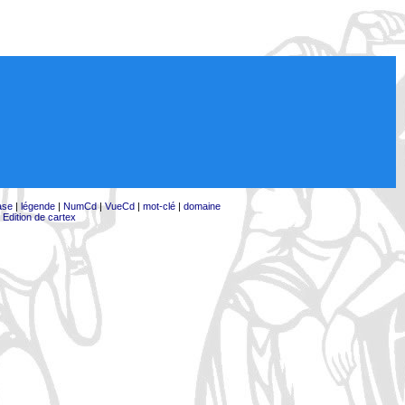
ase
|
légende
|
NumCd
|
VueCd
|
mot-clé
|
domaine
|
Edition de cartex