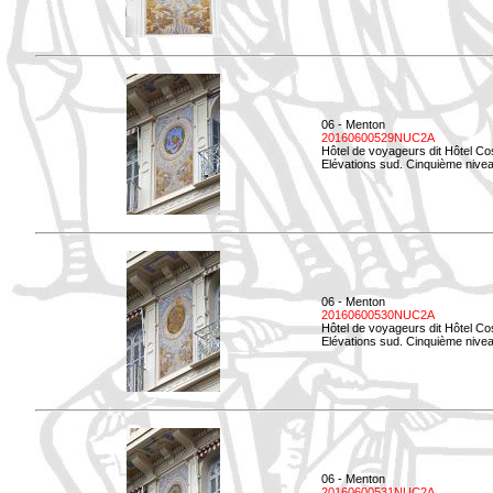
06 - Menton
20160600529NUC2A
Hôtel de voyageurs dit Hôtel Co
Elévations sud. Cinquième nivea
06 - Menton
20160600530NUC2A
Hôtel de voyageurs dit Hôtel Co
Elévations sud. Cinquième nive
06 - Menton
20160600531NUC2A