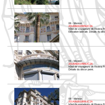
06 - Menton
20140600200NUC2A
hôtel de voyageurs dit Riviera 
Elévation latérale. Détails du déc
06 - Menton
20140600199NUC2A
hôtel de voyageurs dit Riviera 
Détails du décor peint.
06 - Menton
20140600198NUC2A
hôtel de voyageurs dit Riviera 