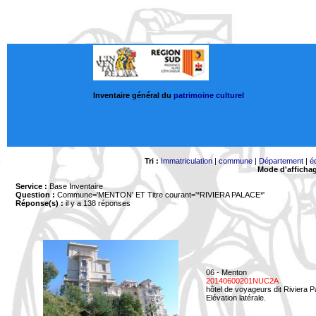
Inventaire général du
patrimoine culturel
Tri :
Immatriculation
|
commune
|
Département
|
é
Mode d'afficha
Service :
Base Inventaire
Question :
Commune='MENTON'
ET Titre courant='*RIVIERA PALACE*'
Réponse(s) :
il y a 138 réponses
06 - Menton
20140600201NUC2A
hôtel de voyageurs dit Riviera 
Elévation latérale.