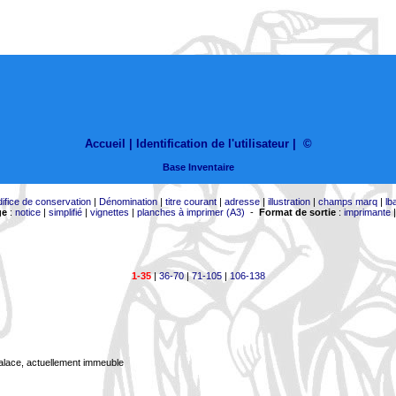
Accueil |
Identification de l'utilisateur
|
©
Base Inventaire
difice de conservation
|
Dénomination
|
titre courant
|
adresse
|
illustration
|
champs marq
|
lb
ge
:
notice
|
simplifié
|
vignettes
|
planches à imprimer (A3)
-
Format de sortie
:
imprimante
1-35
|
36-70
|
71-105
|
106-138
Palace, actuellement immeuble