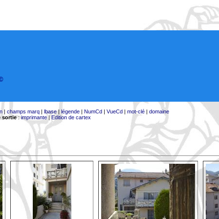
©
on
|
champs marq
|
lbase
|
légende
|
NumCd
|
VueCd
|
mot-clé
|
domaine
 sortie
:
imprimante
|
Edition de cartex