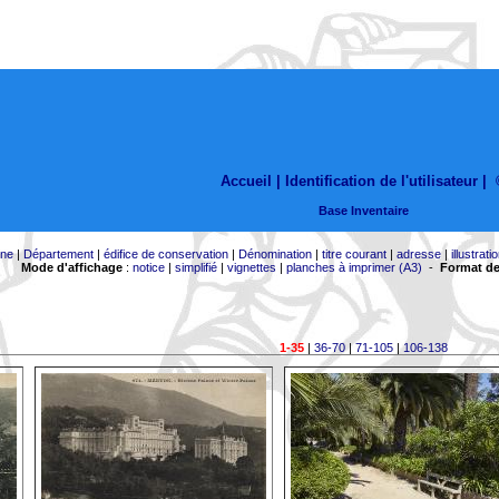
Accueil |
Identification de l'utilisateur
|
Base Inventaire
ne
|
Département
|
édifice de conservation
|
Dénomination
|
titre courant
|
adresse
|
illustrati
Mode d'affichage
:
notice
|
simplifié
|
vignettes
|
planches à imprimer (A3)
-
Format de
1-35
|
36-70
|
71-105
|
106-138