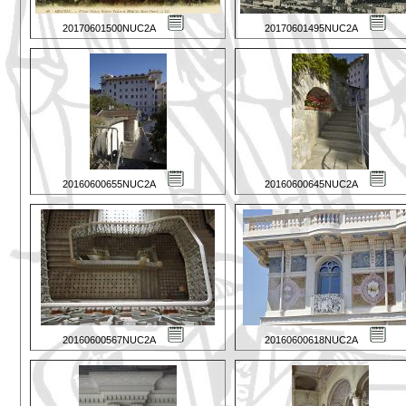
20170601500NUC2A
20170601495NUC2A
20160600655NUC2A
20160600645NUC2A
20160600567NUC2A
20160600618NUC2A