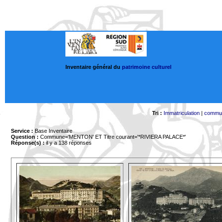
Inventaire général du
patrimoine culturel
Tri :
Immatriculation
|
commu
Service :
Base Inventaire
Question :
Commune='MENTON'
ET Titre courant='*RIVIERA PALACE*'
Réponse(s) :
il y a 138 réponses