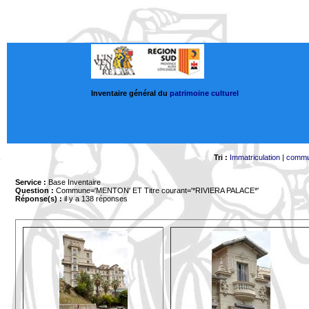
Inventaire général du
patrimoine culturel
Tri :
Immatriculation
|
comm
Service :
Base Inventaire
Question :
Commune='MENTON'
ET Titre courant='*RIVIERA PALACE*'
Réponse(s) :
il y a 138 réponses