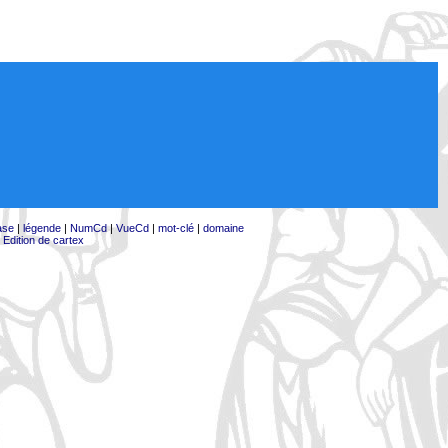
ase
|
légende
|
NumCd
|
VueCd
|
mot-clé
|
domaine
|
Edition de cartex