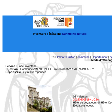
Inventaire général du
patrimoine culturel
Tri :
Immatriculation
|
commune
|
Département
|
é
Mode d'afficha
Service :
Base Inventaire
Question :
Commune='MENTON'
ET Titre courant='*RIVIERA PALACE*'
Réponse(s) :
il y a 138 réponses
06 - Menton
20160600519NUC2A
Hôtel de voyageurs dit Hôtel Co
Elévations ouest.