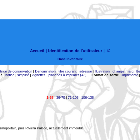
Accueil |
Identification de l'utilisateur
|
©
Base Inventaire
difice de conservation
|
Dénomination
|
titre courant
|
adresse
|
illustration
|
champs marq
|
lb
ge
:
notice
|
simplifié
|
vignettes
|
planches à imprimer (A3)
-
Format de sortie
:
imprimante
1-35
|
36-70
|
71-105
|
106-138
smopolitain, puis Riviera Palace, actuellement immeuble