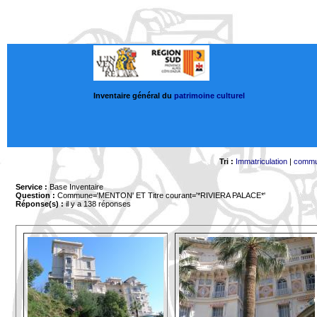
Inventaire général du
patrimoine culturel
Tri :
Immatriculation
|
comm
Service :
Base Inventaire
Question :
Commune='MENTON'
ET Titre courant='*RIVIERA PALACE*'
Réponse(s) :
il y a 138 réponses