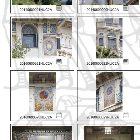
20140600201NUC2A
20140600200NUC2A
20160600521NUC2A
20160600522NUC2A
20160600528NUC2A
20160600529NUC2A