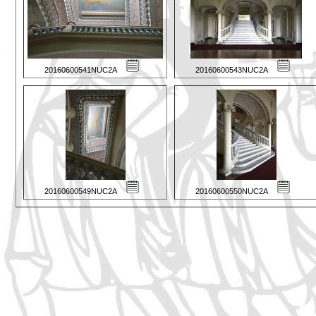
20160600541NUC2A
20160600543NUC2A
20160600549NUC2A
20160600550NUC2A