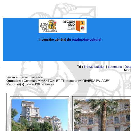
Inventaire général du
patrimoine culturel
Tri :
Immatriculation
|
commune
|
Dép
Mode
Service :
Base Inventaire
Question :
Commune='MENTON'
ET Titre courant='*RIVIERA PALACE*'
Réponse(s) :
il y a 138 réponses