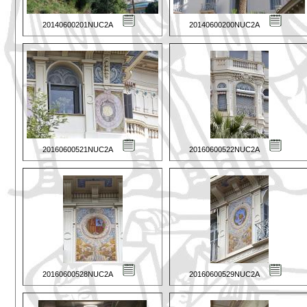
20140600201NUC2A
20140600200NUC2A
20160600521NUC2A
20160600522NUC2A
20160600528NUC2A
20160600529NUC2A