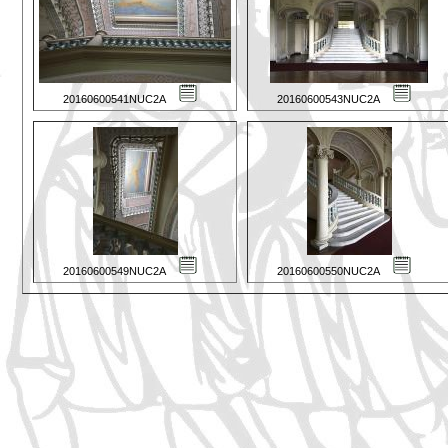
20160600541NUC2A
20160600543NUC2A
20160600549NUC2A
20160600550NUC2A