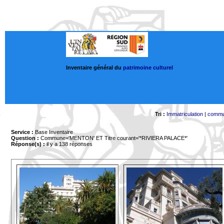
Inventaire général du
patrimoine culturel
Tri :
Immatriculation
|
comm
Service :
Base Inventaire
Question :
Commune='MENTON'
ET Titre courant='*RIVIERA PALACE*'
Réponse(s) :
il y a 138 réponses