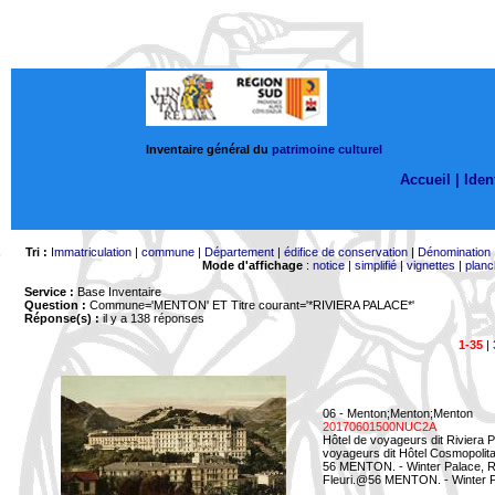
Inventaire général du
patrimoine culturel
Accueil |
Ident
Tri :
Immatriculation
|
commune
|
Département
|
édifice de conservation
|
Dénomination
Mode d'affichage
:
notice
|
simplifié
|
vignettes
|
planc
Service :
Base Inventaire
Question :
Commune='MENTON'
ET Titre courant='*RIVIERA PALACE*'
Réponse(s) :
il y a 138 réponses
1-35
|
06 - Menton;Menton;Menton
20170601500NUC2A
Hôtel de voyageurs dit Riviera 
voyageurs dit Hôtel Cosmopolita
56 MENTON. - Winter Palace, Ri
Fleuri.@56 MENTON. - Winter Pal