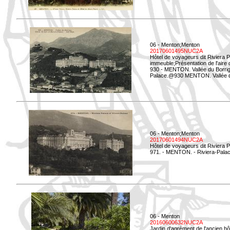
06 - Menton;Menton
20170601495NUC2A
Hôtel de voyageurs dit Riviera 
immeuble;Présentation de l'aire
930 - MENTON. Vallée du Borrigo
Palace.@930 MENTON. Vallée du 
06 - Menton;Menton
20170601494NUC2A
Hôtel de voyageurs dit Riviera 
971. - MENTON. - Riviera-Palac
06 - Menton
20160600632NUC2A
Jardin d'agrément de l'ancien hô