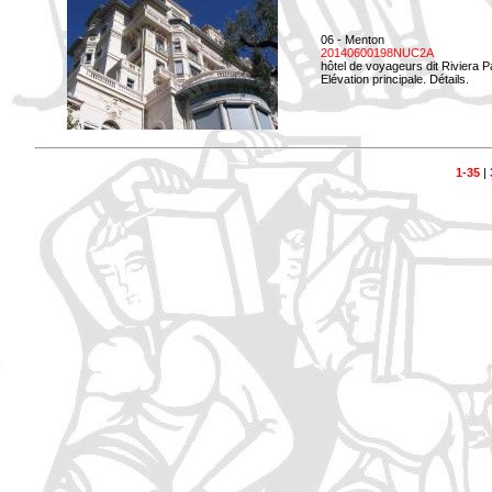
06 - Menton
20140600198NUC2A
hôtel de voyageurs dit Riviera 
Elévation principale. Détails.
1-35
|