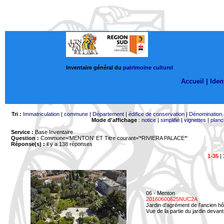
Inventaire général du
patrimoine culturel
Accueil |
Ident
Tri :
Immatriculation
|
commune
|
Département
|
édifice de conservation
|
Dénomination
Mode d'affichage
:
notice
|
simplifié
|
vignettes
|
planc
Service :
Base Inventaire
Question :
Commune='MENTON'
ET Titre courant='*RIVIERA PALACE*'
Réponse(s) :
il y a 138 réponses
1-35
|
06 - Menton
20160600625NUC2A
Jardin d'agrément de l'ancien hô
Vue de la partie du jardin devant 