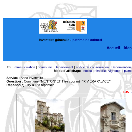
Inventaire général du
patrimoine culturel
Accueil |
Ident
Tri :
Immatriculation
|
commune
|
Département
|
édifice de conservation
|
Dénomination
Mode d'affichage
:
notice
|
simplifié
|
vignettes
|
planc
Service :
Base Inventaire
Question :
Commune='MENTON'
ET Titre courant='*RIVIERA PALACE*'
Réponse(s) :
il y a 138 réponses
1-35
|