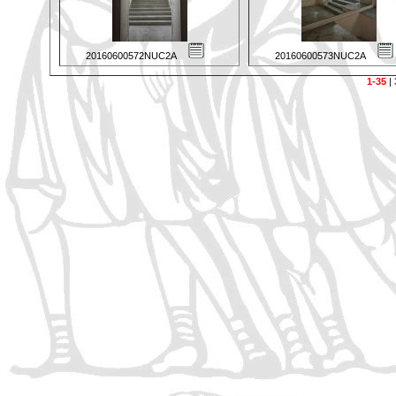
20160600572NUC2A
20160600573NUC2A
1-35
|