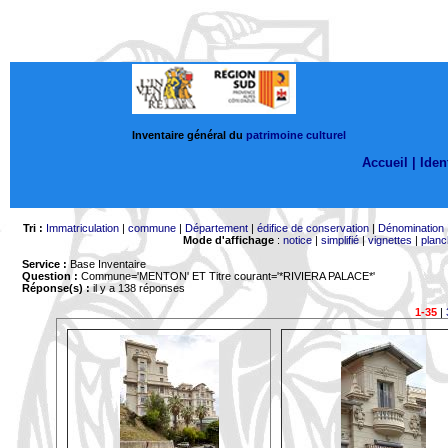
Inventaire général du
patrimoine culturel
Accueil |
Ident
Tri :
Immatriculation
|
commune
|
Département
|
édifice de conservation
|
Dénomination
Mode d'affichage
:
notice
|
simplifié
|
vignettes
|
planc
Service :
Base Inventaire
Question :
Commune='MENTON'
ET Titre courant='*RIVIERA PALACE*'
Réponse(s) :
il y a 138 réponses
1-35
|