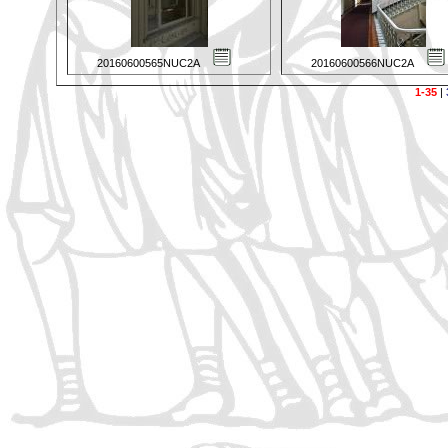
20160600565NUC2A
20160600566NUC2A
1-35
|