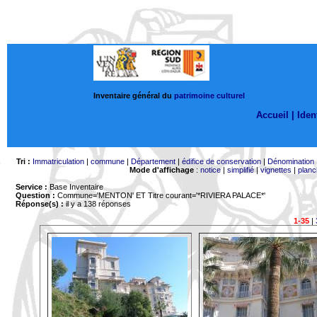
Inventaire général du
patrimoine culturel
Accueil |
Ident
Tri :
Immatriculation
|
commune
|
Département
|
édifice de conservation
|
Dénomination
Mode d'affichage
:
notice
|
simplifié
|
vignettes
|
planc
Service :
Base Inventaire
Question :
Commune='MENTON'
ET Titre courant='*RIVIERA PALACE*'
Réponse(s) :
il y a 138 réponses
1-35
|