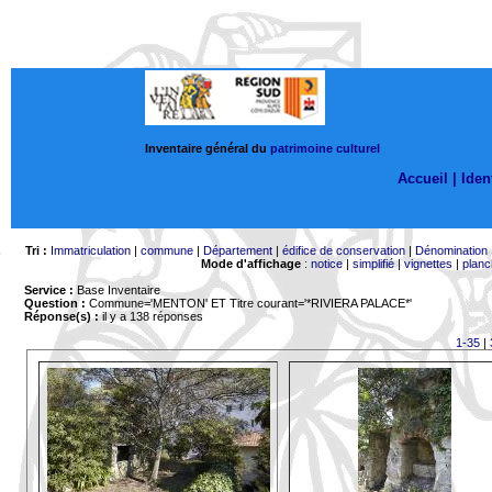
Inventaire général du
patrimoine culturel
Accueil |
Ident
Tri :
Immatriculation
|
commune
|
Département
|
édifice de conservation
|
Dénomination
Mode d'affichage
:
notice
|
simplifié
|
vignettes
|
planc
Service :
Base Inventaire
Question :
Commune='MENTON'
ET Titre courant='*RIVIERA PALACE*'
Réponse(s) :
il y a 138 réponses
1-35
|