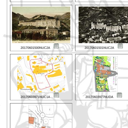
20170601500NUC2A
20170601501NUC2A
20170603971NUC1A
20170603977NUDA