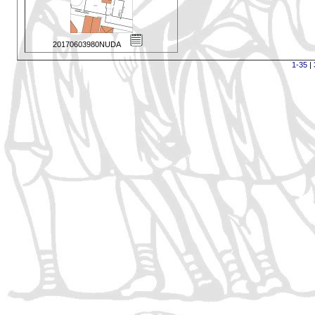
20170603980NUDA
1-35
|