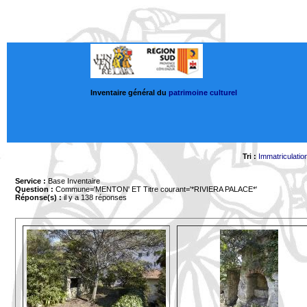
Inventaire général du
patrimoine culturel
Tri :
Immatriculatio
Service :
Base Inventaire
Question :
Commune='MENTON'
ET Titre courant='*RIVIERA PALACE*'
Réponse(s) :
il y a 138 réponses