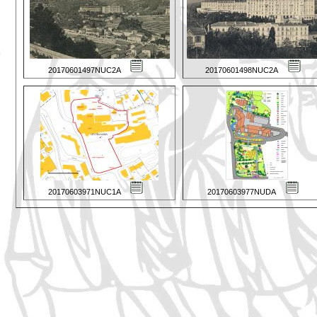
20170601497NUC2A
20170601498NUC2A
20170603971NUC1A
20170603977NUDA