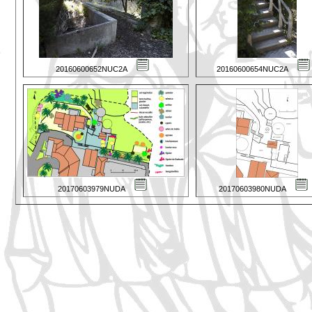
20160600652NUC2A
20160600654NUC2A
20170603979NUDA
20170603980NUDA