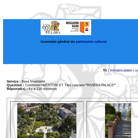
Inventaire général du
patrimoine culturel
Tri :
Immatriculation
|
c
Service :
Base Inventaire
Question :
Commune='MENTON'
ET Titre courant='*RIVIERA PALACE*'
Réponse(s) :
il y a 138 réponses