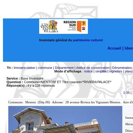
Inventaire général du
patrimoine culturel
Accueil |
Ident
Tri :
Immatriculation
|
commune
|
Département
|
édifice de conservation
|
Dénomination
Mode d'affichage
:
notice
|
simplifié
|
vignettes
|
planc
Service :
Base Inventaire
Question :
Commune='MENTON'
ET Titre courant='*RIVIERA PALACE*'
Réponse(s) :
il y a 138 réponses
1-35
|
Commune: Menton (Dép.06) Adresse: 28 avenue Riviera les Vignasses Menton. Aire d'
Immat
Mérim
Déno