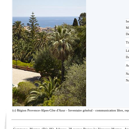
Im
Mé
Dé
Ti
L
Da
Au
N
No
(c) Région Provence-Alpes-Côte d'Azur - Inventaire général - communication libre, rep