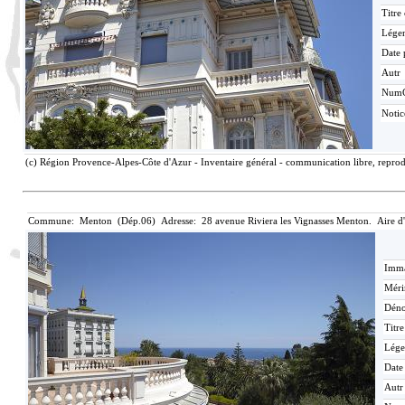
Titre
Lége
Date 
Autr
Num
Noti
(c) Région Provence-Alpes-Côte d'Azur - Inventaire général - communication libre, reprodu
Commune: Menton (Dép.06) Adresse: 28 avenue Riviera les Vignasses Menton. Aire d
Imma
Méri
Déno
Titr
Lége
Date
Autr