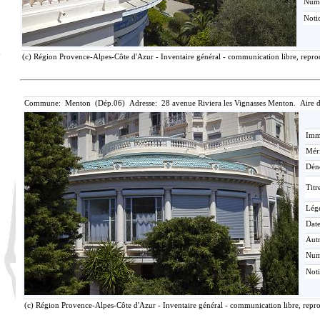
Num
Noti
(c) Région Provence-Alpes-Côte d'Azur - Inventaire général - communication libre, reprod
Commune: Menton (Dép.06) Adresse: 28 avenue Riviera les Vignasses Menton. Aire 
Imma
Méri
Dén
Titr
Lég
Date
Aut
Nu
Not
(c) Région Provence-Alpes-Côte d'Azur - Inventaire général - communication libre, repro