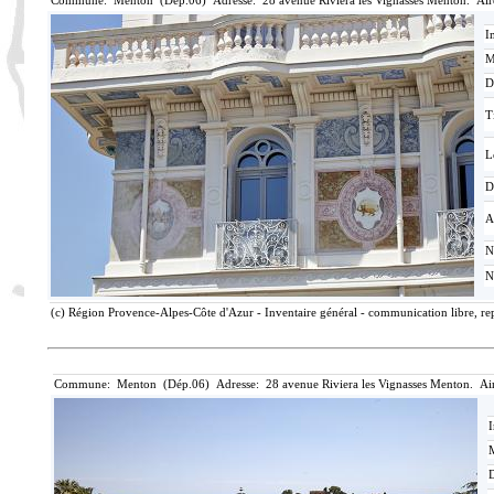
Commune: Menton (Dép.06) Adresse: 28 avenue Riviera les Vignasses Menton. Air
I
M
D
T
L
D
A
N
N
(c) Région Provence-Alpes-Côte d'Azur - Inventaire général - communication libre, rep
Commune: Menton (Dép.06) Adresse: 28 avenue Riviera les Vignasses Menton. Ai
I
M