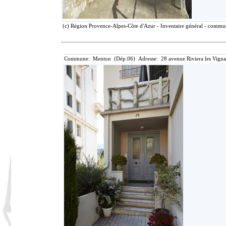
(c) Région Provence-Alpes-Côte d'Azur - Inventaire général - communi
Commune: Menton (Dép.06) Adresse: 28 avenue Riviera les Vigna