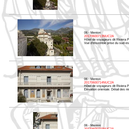
06 - Menton
20170600713NUC2A
Hôtel de voyageurs dit Riviera 
Vue d'ensemble prise du sud-est
06 - Menton
20170600714NUC2A
Hôtel de voyageurs dit Riviera 
Elévation orientale. Détail des n
06 - Menton
20170600715NUC2A