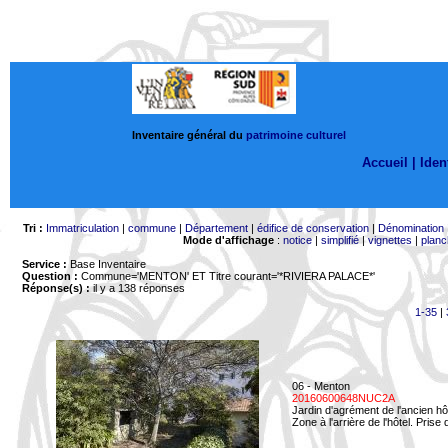
Inventaire général du
patrimoine culturel
Accueil |
Ident
Tri :
Immatriculation
|
commune
|
Département
|
édifice de conservation
|
Dénomination
Mode d'affichage
:
notice
|
simplifié
|
vignettes
|
planc
Service :
Base Inventaire
Question :
Commune='MENTON'
ET Titre courant='*RIVIERA PALACE*'
Réponse(s) :
il y a 138 réponses
1-35
|
06 - Menton
20160600648NUC2A
Jardin d'agrément de l'ancien hô
Zone à l'arrière de l'hôtel. Prise 