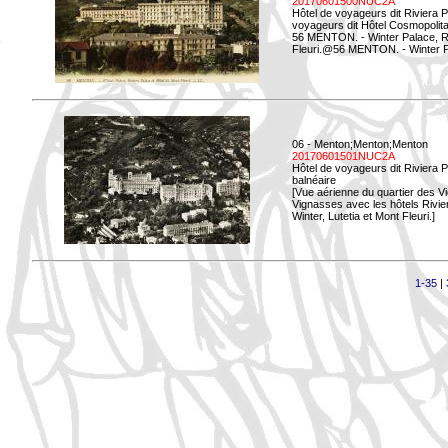
20170601500NUC2A
Hôtel de voyageurs dit Riviera 
voyageurs dit Hôtel Cosmopolita
56 MENTON. - Winter Palace, Ri
Fleuri.@56 MENTON. - Winter Pal
06 - Menton;Menton;Menton
20170601501NUC2A
Hôtel de voyageurs dit Riviera 
balnéaire
[Vue aérienne du quartier des Vi
Vignasses avec les hôtels Rivier
Winter, Lutetia et Mont Fleuri.]
1-35
|